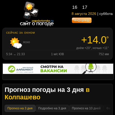
16
17
8 августа 2026
| суббота
СЕЙЧАС ЗА ОКНОМ
+14.0
°
ясно
днём +20°, ночью +11°
5:34 → 21:33
1 м/с ЮВ
752 мм
Прогноз погоды на 3 дня
в
Колпашево
Прогноз на 3 дня
Подробно на 3 дня
Прогноз на 10 дней
Факти