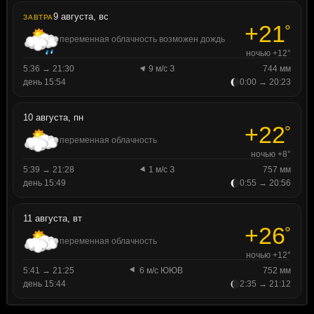
9 августа, вс
ЗАВТРА
+21
°
переменная облачность возможен дождь
ночью +12°
5:36 → 21:30
9 м/с З
744 мм
день 15:54
0:00 → 20:23
10 августа, пн
+22
°
переменная облачность
ночью +8°
5:39 → 21:28
1 м/с З
757 мм
день 15:49
0:55 → 20:56
11 августа, вт
+26
°
переменная облачность
ночью +12°
5:41 → 21:25
6 м/с ЮЮВ
752 мм
день 15:44
2:35 → 21:12