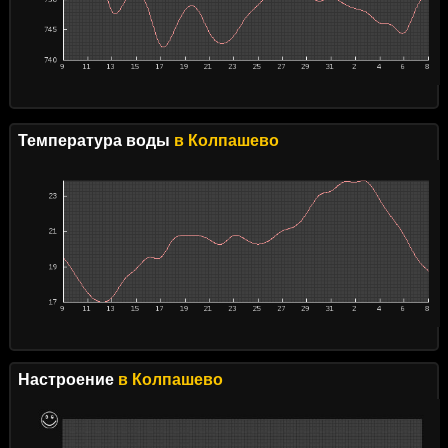
Температура воды
в Колпашево
Настроение
в Колпашево