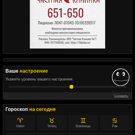
Ваше
настроение
Укажите уровень вашего настроения:
Сохранить
Гороскоп
на сегодня
♈
♉
♊
♋
Овен
Телец
Близнецы
Рак