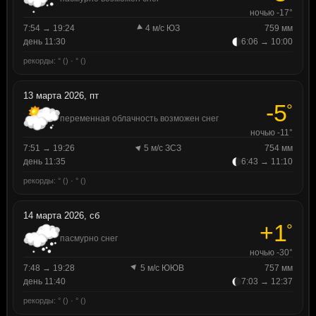
ночью -17°
7:54 → 19:24
4 м/с ЮЗ
759 мм
день 11:30
6:06 → 10:00
рекорды: ° () · ° ()
13 марта 2026, пт
-5
°
переменная облачность возможен снег
ночью -11°
7:51 → 19:26
5 м/с ЗСЗ
754 мм
день 11:35
6:43 → 11:10
рекорды: ° () · ° ()
14 марта 2026, сб
+1
°
пасмурно снег
ночью -30°
7:48 → 19:28
5 м/с ЮЮВ
757 мм
день 11:40
7:03 → 12:37
рекорды: ° () · ° ()