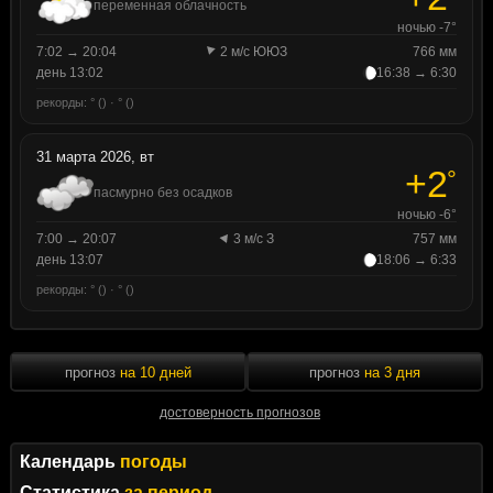
переменная облачность
ночью -7°
7:02 → 20:04
2 м/с ЮЮЗ
766 мм
день 13:02
16:38 → 6:30
рекорды: ° () · ° ()
31 марта 2026, вт
+2
°
пасмурно без осадков
ночью -6°
7:00 → 20:07
3 м/с З
757 мм
день 13:07
18:06 → 6:33
рекорды: ° () · ° ()
прогноз
на 10 дней
прогноз
на 3 дня
достоверность прогнозов
Календарь
погоды
Статистика
за период