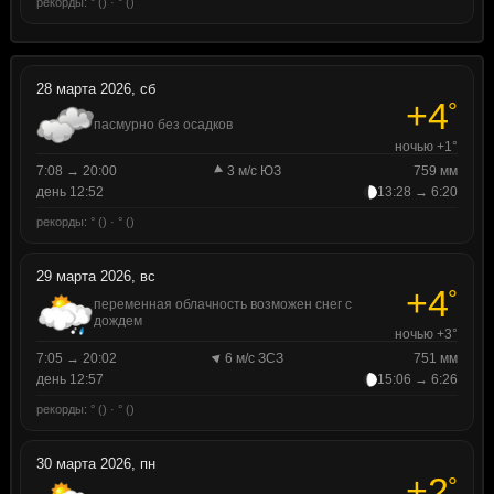
рекорды: ° () · ° ()
28 марта 2026, сб
+4
°
пасмурно без осадков
ночью +1°
7:08 → 20:00
3 м/с ЮЗ
759 мм
день 12:52
13:28 → 6:20
рекорды: ° () · ° ()
29 марта 2026, вс
+4
°
переменная облачность возможен снег с
дождем
ночью +3°
7:05 → 20:02
6 м/с ЗСЗ
751 мм
день 12:57
15:06 → 6:26
рекорды: ° () · ° ()
30 марта 2026, пн
+2
°