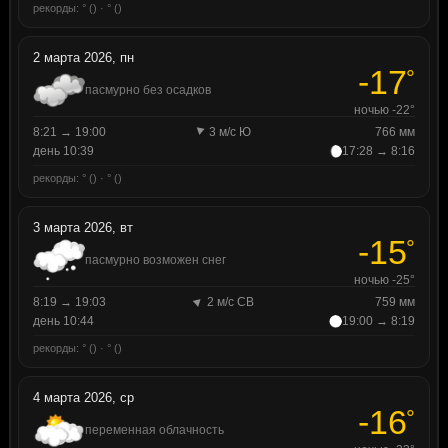
рекорды: ° () · ° ()
2 марта 2026, пн
-17
°
пасмурно без осадков
ночью -22°
8:21 → 19:00
3 м/с Ю
766 мм
день 10:39
17:28 → 8:16
рекорды: ° () · ° ()
3 марта 2026, вт
-15
°
пасмурно возможен снег
ночью -25°
8:19 → 19:03
2 м/с СВ
759 мм
день 10:44
19:00 → 8:19
рекорды: ° () · ° ()
4 марта 2026, ср
-16
°
переменная облачность