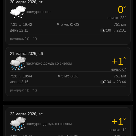
20 марта 2026, пт
0
°
пасмурно снег
ночью -23°
7:31 → 19:42
5 м/с ЮЮЗ
751 мм
день 12:11
7:30 → 22:01
рекорды: ° () · ° ()
21 марта 2026, сб
+1
°
пасмурно дождь со снегом
ночью 0°
7:28 → 19:44
5 м/с ЗЮЗ
751 мм
день 12:16
7:34 → 23:44
рекорды: ° () · ° ()
22 марта 2026, вс
+1
°
пасмурно дождь со снегом
ночью -1°