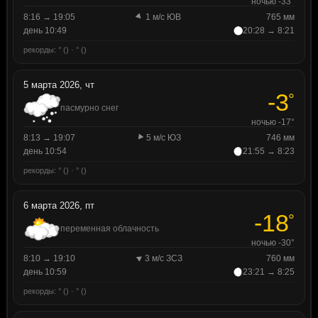
ночью -33°
8:16 → 19:05
1 м/с ЮВ
765 мм
день 10:49
20:28 → 8:21
рекорды: ° () · ° ()
5 марта 2026, чт
-3
°
пасмурно снег
ночью -17°
8:13 → 19:07
5 м/с ЮЗ
746 мм
день 10:54
21:55 → 8:23
рекорды: ° () · ° ()
6 марта 2026, пт
-18
°
переменная облачность
ночью -30°
8:10 → 19:10
3 м/с ЗСЗ
760 мм
день 10:59
23:21 → 8:25
рекорды: ° () · ° ()