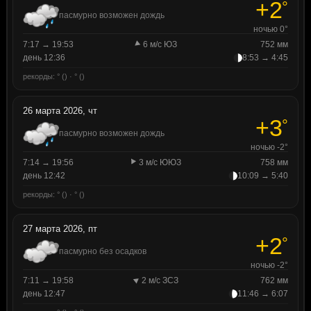
+2
°
пасмурно возможен дождь
ночью 0°
7:17 → 19:53
6 м/с ЮЗ
752 мм
день 12:36
8:53 → 4:45
рекорды: ° () · ° ()
26 марта 2026, чт
+3
°
пасмурно возможен дождь
ночью -2°
7:14 → 19:56
3 м/с ЮЮЗ
758 мм
день 12:42
10:09 → 5:40
рекорды: ° () · ° ()
27 марта 2026, пт
+2
°
пасмурно без осадков
ночью -2°
7:11 → 19:58
2 м/с ЗСЗ
762 мм
день 12:47
11:46 → 6:07