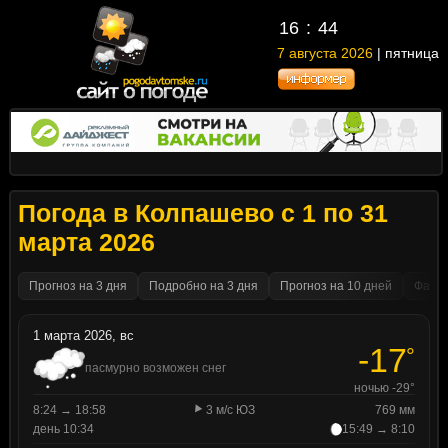
16
44
7 августа 2026
| пятница
Погода в Колпашево с 1 по 31
марта 2026
Прогноз на 3 дня
Подробно на 3 дня
Прогноз на 10 дней
Факти
1 марта 2026, вс
-17
°
пасмурно возможен снег
ночью -29°
8:24 → 18:58
3 м/с ЮЗ
769 мм
день 10:34
15:49 → 8:10