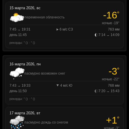
15 марта 2026, вс
-16
°
переменная облачность
ночью -19°
7:45 → 19:31
6 м/с СЗ
763 мм
день 11:45
7:14 → 14:09
рекорды: ° () · ° ()
16 марта 2026, пн
-3
°
пасмурно возможен снег
ночью -22°
7:43 → 19:33
4 м/с Ю
768 мм
день 11:50
7:20 → 15:43
рекорды: ° () · ° ()
17 марта 2026, вт
+1
°
пасмурно дождь со снегом
ночью -3°