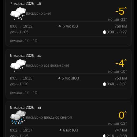
7 марта 2026, сб
-5
°
пасмурно снег
ночью -31°
8:08 → 19:12
5 м/с ЮВ
760 мм
день 11:05
0:00 → 8:27
рекорды: ° () · ° ()
8 марта 2026, вс
-4
°
пасмурно возможен снег
ночью -10°
8:05 → 19:15
5 м/с ЗЮЗ
753 мм
день 11:10
0:48 → 8:31
рекорды: ° () · ° ()
9 марта 2026, пн
0
°
пасмурно дождь со снегом
ночью -12°
8:02 → 19:17
6 м/с ЮЗ
747 мм
день 11:15
2:16 → 8:38