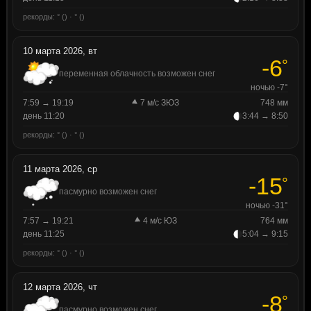
рекорды: ° () · ° ()
10 марта 2026, вт
-6
°
переменная облачность возможен снег
ночью -7°
7:59 → 19:19
7 м/с ЗЮЗ
748 мм
день 11:20
3:44 → 8:50
рекорды: ° () · ° ()
11 марта 2026, ср
-15
°
пасмурно возможен снег
ночью -31°
7:57 → 19:21
4 м/с ЮЗ
764 мм
день 11:25
5:04 → 9:15
рекорды: ° () · ° ()
12 марта 2026, чт
-8
°
пасмурно возможен снег