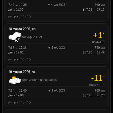
7:40 → 19:35
4 м/с ЗЮЗ
760 мм
день 11:56
7:23 → 17:16
рекорды: ° () · ° ()
18 марта 2026, ср
+1
°
пасмурно снег
ночью 0°
7:37 → 19:38
5 м/с ЗСЗ
750 мм
день 12:01
7:26 → 18:49
рекорды: ° () · ° ()
19 марта 2026, чт
-11
°
переменная облачность
ночью -19°
7:34 → 19:40
3 м/с ЗСЗ
760 мм
день 12:06
7:28 → 20:23
рекорды: ° () · ° ()