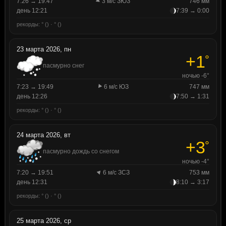
7:26 → 19:47
3 м/с ЗЮЗ
746 мм
день 12:21
7:39 → 0:00
рекорды: ° () · ° ()
23 марта 2026, пн
+1
°
пасмурно снег
ночью -6°
7:23 → 19:49
6 м/с ЮЗ
747 мм
день 12:26
7:50 → 1:31
рекорды: ° () · ° ()
24 марта 2026, вт
+3
°
пасмурно дождь со снегом
ночью -4°
7:20 → 19:51
6 м/с ЗСЗ
753 мм
день 12:31
8:10 → 3:17
рекорды: ° () · ° ()
25 марта 2026, ср