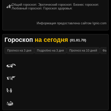
Общий гороскоп: Эротический гороскоп: Бизнес гороскоп:
Любовный гороскоп: Гороскоп здоровья:
Информация предоставлена сайтом Ignio.com
Гороскоп
на сегодня
(01.01.70)
Прогноз на 3 дня
Подробно на 3 дня
Прогноз на 10 дней
Факти