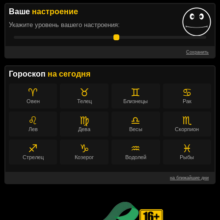
Ваше
настроение
Укажите уровень вашего настроения:
Сохранить
Гороскоп
на сегодня
♈
♉
♊
♋
Овен
Телец
Близнецы
Рак
♌
♍
♎
♏
Лев
Дева
Весы
Скорпион
♐
♑
♒
♓
Стрелец
Козерог
Водолей
Рыбы
на ближайшие дни