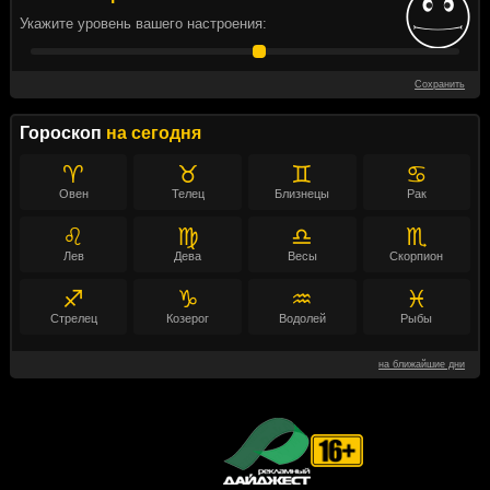
Укажите уровень вашего настроения:
Сохранить
Гороскоп
на сегодня
♈
♉
♊
♋
Овен
Телец
Близнецы
Рак
♌
♍
♎
♏
Лев
Дева
Весы
Скорпион
♐
♑
♒
♓
Стрелец
Козерог
Водолей
Рыбы
на ближайшие дни