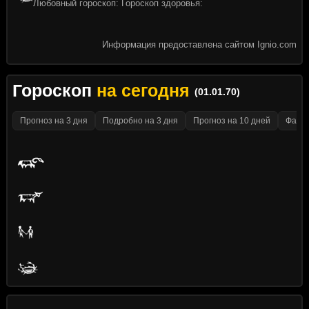
Любовный гороскоп: Гороскоп здоровья:
Информация предоставлена сайтом Ignio.com
Гороскоп
на сегодня
(01.01.70)
Прогноз на 3 дня
Подробно на 3 дня
Прогноз на 10 дней
Факти