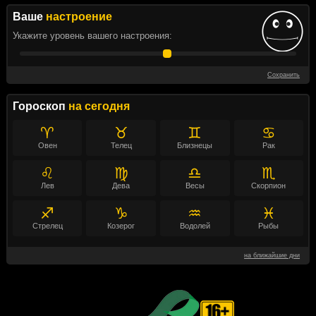
Ваше
настроение
Укажите уровень вашего настроения:
Сохранить
Гороскоп
на сегодня
♈
♉
♊
♋
Овен
Телец
Близнецы
Рак
♌
♍
♎
♏
Лев
Дева
Весы
Скорпион
♐
♑
♒
♓
Стрелец
Козерог
Водолей
Рыбы
на ближайшие дни