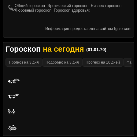
Общий гороскоп: Эротический гороскоп: Бизнес гороскоп:
Любовный гороскоп: Гороскоп здоровья:
Информация предоставлена сайтом Ignio.com
Гороскоп
на сегодня
(01.01.70)
Прогноз на 3 дня
Подробно на 3 дня
Прогноз на 10 дней
Факти