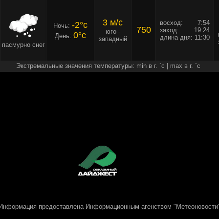
3 м/c
восход:
7:54
-2°c
Ночь:
750
заход:
19:24
юго -
0°c
День:
длина дня:
11:30
западный
пасмурно снег
Экстремальные значения температуры: min в г. `c | max в г. `c
Информация предоставлена
Информационным агенством "Метеоновости