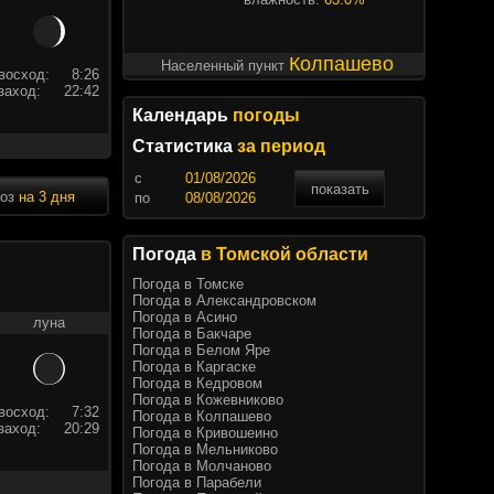
Колпашево
Населенный пункт
восход:
8:26
заход:
22:42
Календарь
погоды
Статистика
за период
c
показать
ноз
на 3 дня
по
Погода
в Томской области
Погода в Томске
Погода в Александровском
Погода в Асино
луна
Погода в Бакчаре
Погода в Белом Яре
Погода в Каргаске
Погода в Кедровом
Погода в Кожевниково
восход:
7:32
Погода в Колпашево
заход:
20:29
Погода в Кривошеино
Погода в Мельниково
Погода в Молчаново
Погода в Парабели