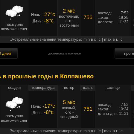
2 м/c
восход:
7:52
-27°c
Ночь:
восточный,
756
заход:
19:25
-8°c
юго -
День:
долгота:
11:32
пасмурно
восточный
возможен снег
Экстремальные значения температуры: min в г. `c | max в г. `c
0 дней
прог
достоверность прогнозов
ь в прошлые годы в Колпашево
осадки
температура
ветер
давл.
солнце
5 м/c
восход:
7:53
-17°c
Ночь:
южный,
751
заход:
19:24
-8°c
юго -
День:
длина дня:
11:31
пасмурно
западный
возможен снег
Экстремальные значения температуры: min в г. `c | max в г. `c