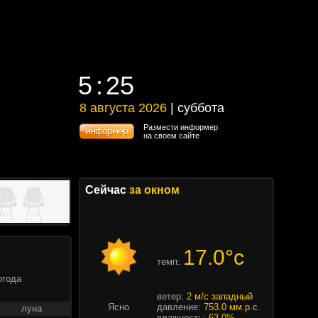
5
25
5
25
8 августа 2026
| суббота
8 августа 2026 | суббота
Размести информер
на своем сайте
Сейчас
за окном
17.0°c
темп:
огода
ветер:
2 м/с западный
Ясно
давление:
753.0 мм.р.с.
луна
влажность:
63.0%