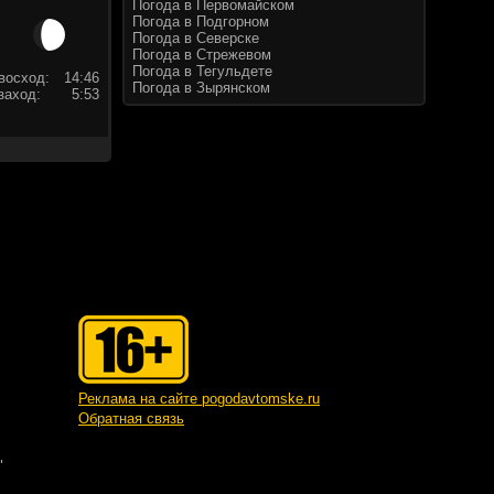
Погода в Первомайском
Погода в Подгорном
Погода в Северске
Погода в Стрежевом
Погода в Тегульдете
восход:
14:46
Погода в Зырянском
заход:
5:53
Реклама на сайте pogodavtomske.ru
Обратная связь
"