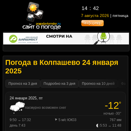
14
42
7 августа 2026
| пятница
Погода в Колпашево 24 января
2025
Прогноз на 3 дня
Подробно на 3 дня
Прогноз на 10 дней
Факти
24 января 2025, пт
-12
°
пасмурно возможен снег
ночью -30°
9:50 → 17:32
5 м/с ЮЮЗ
767 мм
день 7:43
5:53 → 11:48