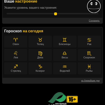
Ваше
настроение
Укажите уровень вашего настроения:
Сохранить
Гороскоп
на сегодня
♈
♉
♊
♋
Овен
Телец
Близнецы
Рак
♌
♍
♎
♏
Лев
Дева
Весы
Скорпион
♐
♑
♒
♓
Стрелец
Козерог
Водолей
Рыбы
на ближайшие дни