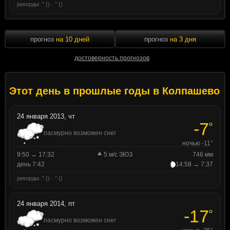
рекорды: ° () · ° ()
прогноз
на 10 дней
прогноз
на 3 дня
достоверность прогнозов
Этот день в прошлые годы в Колпашево
24 января 2013, чт
-7
°
пасмурно возможен снег
ночью -11°
9:50 → 17:32
5 м/с ЗЮЗ
746 мм
день 7:42
14:58 → 7:37
рекорды: ° () · ° ()
24 января 2014, пт
-17
°
пасмурно возможен снег