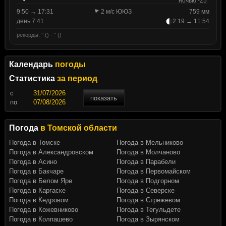
ночью -25°
9:50 → 17:31
2 м/с ЮЮЗ
759 мм
день 7:41
2:19 → 11:54
рекорды: ° () · ° ()
Календарь
погоды
Статистика
за период
c
показать
по
Погода
в Томской области
Погода в Томске
Погода в Мельниково
Погода в Александровском
Погода в Молчаново
Погода в Асино
Погода в Парабели
Погода в Бакчаре
Погода в Первомайском
Погода в Белом Яре
Погода в Подгорном
Погода в Каргаске
Погода в Северске
Погода в Кедровом
Погода в Стрежевом
Погода в Кожевниково
Погода в Тегульдете
Погода в Колпашево
Погода в Зырянском