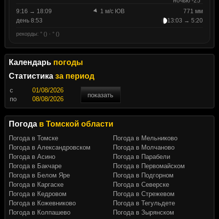
ночью -25°
9:16 → 18:09
1 м/с ЮВ
771 мм
день 8:53
13:03 → 5:20
рекорды: ° () · ° ()
Календарь
погоды
Статистика
за период
c
показать
по
Погода
в Томской области
Погода в Томске
Погода в Мельниково
Погода в Александровском
Погода в Молчаново
Погода в Асино
Погода в Парабели
Погода в Бакчаре
Погода в Первомайском
Погода в Белом Яре
Погода в Подгорном
Погода в Каргаске
Погода в Северске
Погода в Кедровом
Погода в Стрежевом
Погода в Кожевниково
Погода в Тегульдете
Погода в Колпашево
Погода в Зырянском