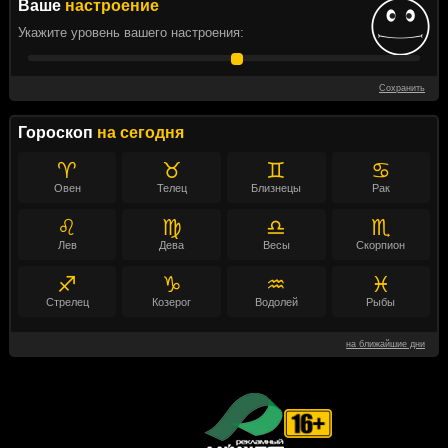
Ваше
настроение
Укажите уровень вашего настроения:
Сохранить
Гороскоп
на сегодня
♈
♉
♊
♋
Овен
Телец
Близнецы
Рак
♌
♍
♎
♏
Лев
Дева
Весы
Скорпион
♐
♑
♒
♓
Стрелец
Козерог
Водолей
Рыбы
на ближайшие дни