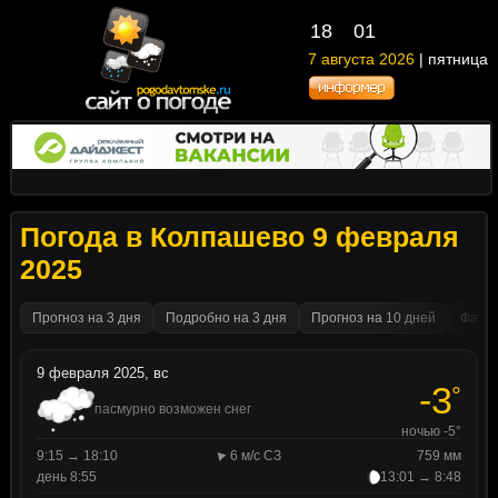
18
01
7 августа 2026
| пятница
Погода в Колпашево 9 февраля
2025
Прогноз на 3 дня
Подробно на 3 дня
Прогноз на 10 дней
Факти
9 февраля 2025, вс
-3
°
пасмурно возможен снег
ночью -5°
9:15 → 18:10
6 м/с СЗ
759 мм
день 8:55
13:01 → 8:48