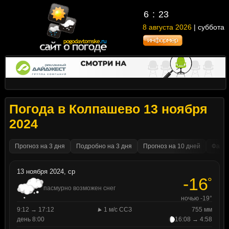
6
23
8 августа 2026
| суббота
Погода в Колпашево 13 ноября
2024
Прогноз на 3 дня
Подробно на 3 дня
Прогноз на 10 дней
Факти
13 ноября 2024, ср
-16
°
пасмурно возможен снег
ночью -19°
9:12 → 17:12
1 м/с ССЗ
755 мм
день 8:00
16:08 → 4:58