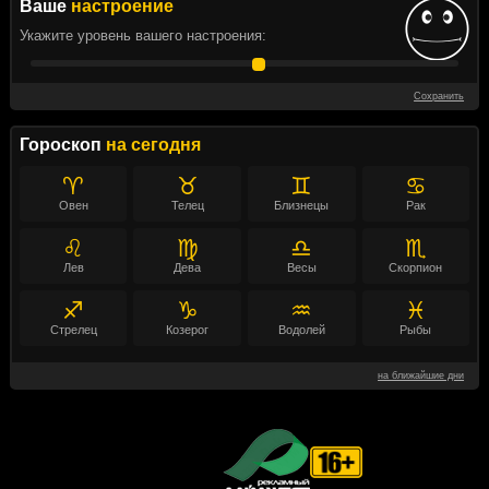
Ваше
настроение
Укажите уровень вашего настроения:
Сохранить
Гороскоп
на сегодня
♈
♉
♊
♋
Овен
Телец
Близнецы
Рак
♌
♍
♎
♏
Лев
Дева
Весы
Скорпион
♐
♑
♒
♓
Стрелец
Козерог
Водолей
Рыбы
на ближайшие дни