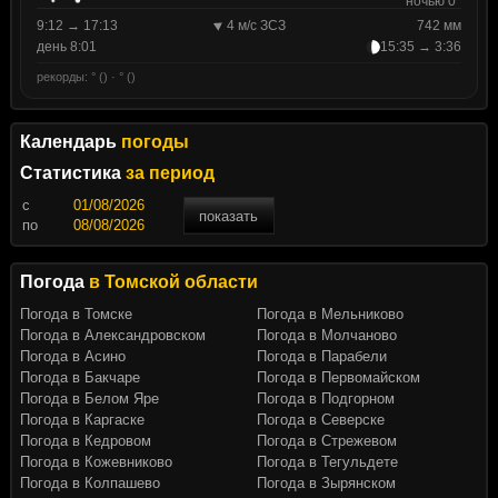
ночью 0°
9:12 → 17:13
4 м/с ЗСЗ
742 мм
день 8:01
15:35 → 3:36
рекорды: ° () · ° ()
Календарь
погоды
Статистика
за период
c
показать
по
Погода
в Томской области
Погода в Томске
Погода в Мельниково
Погода в Александровском
Погода в Молчаново
Погода в Асино
Погода в Парабели
Погода в Бакчаре
Погода в Первомайском
Погода в Белом Яре
Погода в Подгорном
Погода в Каргаске
Погода в Северске
Погода в Кедровом
Погода в Стрежевом
Погода в Кожевниково
Погода в Тегульдете
Погода в Колпашево
Погода в Зырянском