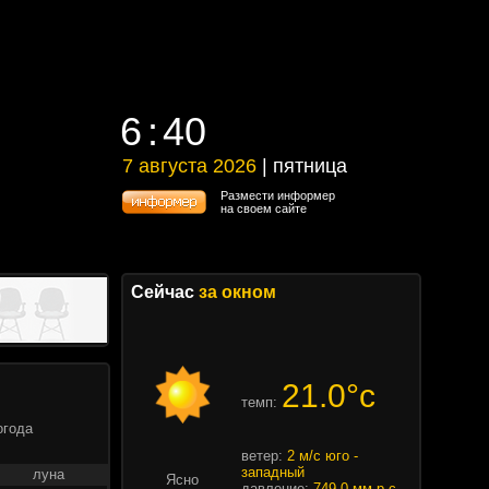
6
40
6
40
7 августа 2026
| пятница
7 августа 2026 | пятница
Размести информер
на своем сайте
Сейчас
за окном
21.0°c
темп:
огода
ветер:
2 м/с юго -
западный
луна
Ясно
давление:
749.0 мм.р.с.