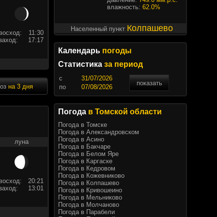
влажность:
62.0%
Колпашево
Населенный пункт
восход:
11:30
заход:
17:17
Календарь
погоды
Статистика
за период
c
показать
ноз
на 3 дня
по
Погода
в Томской области
Погода в Томске
Погода в Александровском
Погода в Асино
луна
Погода в Бакчаре
Погода в Белом Яре
Погода в Каргаске
Погода в Кедровом
Погода в Кожевниково
восход:
20:21
Погода в Колпашево
заход:
13:01
Погода в Кривошеино
Погода в Мельниково
Погода в Молчаново
Погода в Парабели