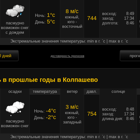
8 м/c
восход:
8:49
1°c
Ночь:
южный,
744
заход:
17:34
5°c
юго -
День:
пасмурно
долгота:
8:46
восточный
возможен снег
с дождем
Экстремальные значения температуры: min в г. `c | max в г. `c
0 дней
прог
достоверность прогнозов
ь в прошлые годы в Колпашево
осадки
температура
ветер
давл.
солнце
3 м/c
восход:
8:48
-4°c
Ночь:
южный,
754
заход:
17:34
-2°c
юго -
День:
длина дня:
8:46
пасмурно
западный
возможен снег
Экстремальные значения температуры: min в г. `c | max в г. `c