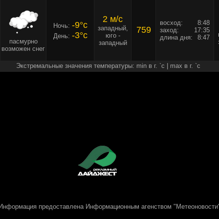
2 м/c
восход:
8:48
-9°c
Ночь:
западный,
759
заход:
17:35
-3°c
юго -
День:
длина дня:
8:47
пасмурно
западный
возможен снег
Экстремальные значения температуры: min в г. `c | max в г. `c
Информация предоставлена
Информационным агенством "Метеоновости