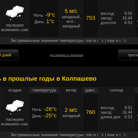
5 м/c
восход:
9:50
-9°c
Ночь:
западный,
753
заход:
16:44
1°c
юго -
День:
долгота:
6:53
пасмурно
западный
возможен снег
Экстремальные значения температуры: min в г. `c | max в г. `c
0 дней
прог
достоверность прогнозов
ь в прошлые годы в Колпашево
осадки
температура
ветер
давл.
солнце
восход:
9:51
-28°c
2 м/c
Ночь:
760
заход:
16:44
-25°c
западный
День:
длина дня:
6:53
пасмурно
возможен снег
Экстремальные значения температуры: min в г. `c | max в г. `c