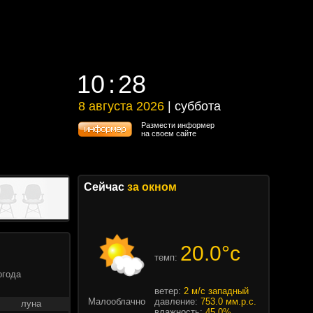
10
28
10
28
8 августа 2026
| суббота
8 августа 2026 | суббота
Размести информер
на своем сайте
Сейчас
за окном
20.0°c
темп:
огода
ветер:
2 м/с западный
Малооблачно
давление:
753.0 мм.р.с.
луна
влажность:
45.0%