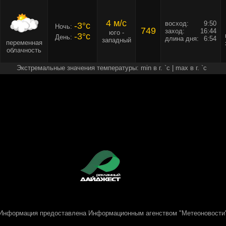
4 м/c
восход:
9:50
-3°c
Ночь:
749
заход:
16:44
юго -
-3°c
День:
длина дня:
6:54
западный
переменная
облачность
Экстремальные значения температуры: min в г. `c | max в г. `c
Информация предоставлена
Информационным агенством "Метеоновости