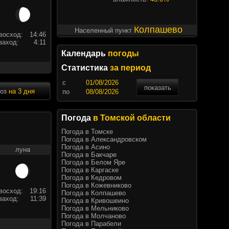
Колпашево
Населенный пункт
восход:
14:46
заход:
4:11
Календарь
погоды
Статистика
за период
c
показать
ноз
на 3 дня
по
Погода
в Томской области
Погода в Томске
Погода в Александровском
Погода в Асино
луна
Погода в Бакчаре
Погода в Белом Яре
Погода в Каргаске
Погода в Кедровом
Погода в Кожевниково
восход:
19:16
Погода в Колпашево
заход:
11:39
Погода в Кривошеино
Погода в Мельниково
Погода в Молчаново
Погода в Парабели