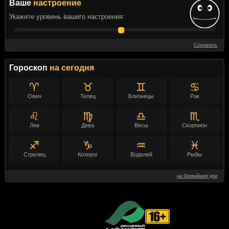
Ваше
настроение
Укажите уровень вашего настроения:
Сохранить
Гороскоп
на сегодня
♈
♉
♊
♋
Овен
Телец
Близнецы
Рак
♌
♍
♎
♏
Лев
Дева
Весы
Скорпион
♐
♑
♒
♓
Стрелец
Козерог
Водолей
Рыбы
на ближайшие дни