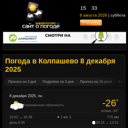
15
33
8 августа 2026
| суббота
Погода в Колпашево 8 декабря
2025
Прогноз на 3 дня
Подробно на 3 дня
Прогноз на 10 дней
Факти
8 декабря 2025, пн
-26
°
переменная облачность
ночью -34°
10:02 → 16:38
2 м/с З
775 мм
день 6:36
20:16 → 13:31