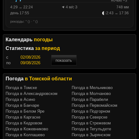
ночью +3°
4:29 → 22:24
4 м/с З
748 мм
день 17:55
2:43 → 17:36
рекорды: ° () · ° ()
Календарь
погоды
Статистика
за период
c
показать
по
Погода
в Томской области
Погода в Томске
Погода в Мельниково
Погода в Александровском
Погода в Молчаново
Погода в Асино
Погода в Парабели
Погода в Бакчаре
Погода в Первомайском
Погода в Белом Яре
Погода в Подгорном
Погода в Каргаске
Погода в Северске
Погода в Кедровом
Погода в Стрежевом
Погода в Кожевниково
Погода в Тегульдете
Погода в Колпашево
Погода в Зырянском