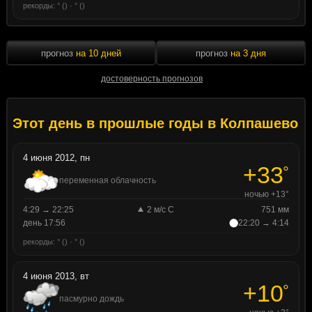
рекорды: ° () · ° ()
прогноз
на 10 дней
прогноз
на 3 дня
достоверность прогнозов
Этот день в прошлые годы в Колпашево
4 июня 2012, пн
+33
°
переменная облачность
ночью +13°
4:29 → 22:25
2 м/с С
751 мм
день 17:56
22:20 → 4:14
рекорды: ° () · ° ()
4 июня 2013, вт
+10
°
пасмурно дождь