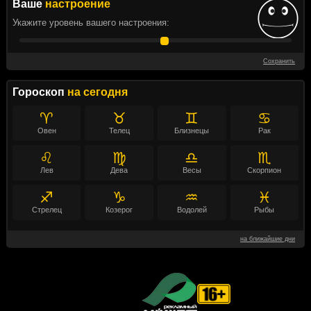
Ваше
настроение
Укажите уровень вашего настроения:
Сохранить
Гороскоп
на сегодня
♈
♉
♊
♋
Овен
Телец
Близнецы
Рак
♌
♍
♎
♏
Лев
Дева
Весы
Скорпион
♐
♑
♒
♓
Стрелец
Козерог
Водолей
Рыбы
на ближайшие дни