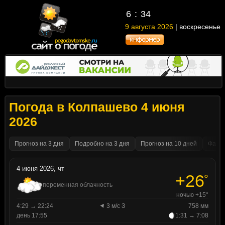
6
34
9 августа 2026
| воскресенье
Погода в Колпашево 4 июня
2026
Прогноз на 3 дня
Подробно на 3 дня
Прогноз на 10 дней
Факти
4 июня 2026, чт
+26
°
переменная облачность
ночью +15°
4:29 → 22:24
3 м/с З
758 мм
день 17:55
1:31 → 7:08