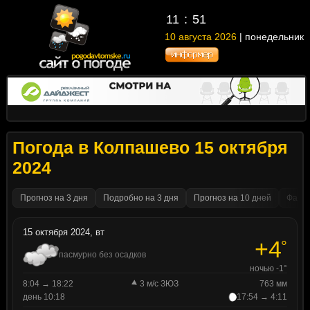
11
:
51
10 августа 2026
| понедельник
Погода в Колпашево 15 октября
2024
Прогноз на 3 дня
Подробно на 3 дня
Прогноз на 10 дней
Факти
15 октября 2024, вт
+4
°
пасмурно без осадков
ночью -1°
8:04 → 18:22
3 м/с ЗЮЗ
763 мм
день 10:18
17:54 → 4:11