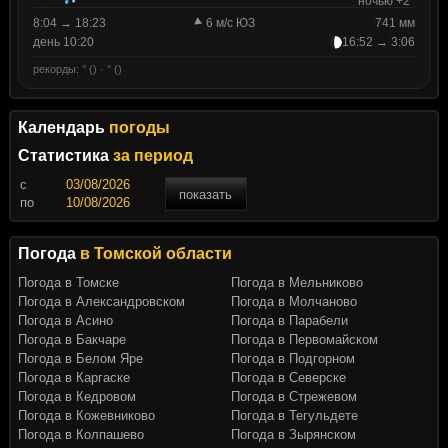
ночью +2°
8:04 → 18:23
6 м/с ЮЗ
741 мм
день 10:20
16:52 → 3:06
рекорды: ° () · ° ()
Календарь
погоды
Статистика
за период
c
показать
по
Погода
в Томской области
Погода в Томске
Погода в Мельниково
Погода в Александровском
Погода в Молчаново
Погода в Асино
Погода в Парабели
Погода в Бакчаре
Погода в Первомайском
Погода в Белом Яре
Погода в Подгорном
Погода в Каргаске
Погода в Северске
Погода в Кедровом
Погода в Стрежевом
Погода в Кожевниково
Погода в Тегульдете
Погода в Колпашево
Погода в Зырянском