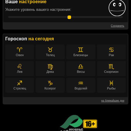
Ваше
настроение
Укажите уровень вашего настроения:
Сохранить
Гороскоп
на сегодня
♈
♉
♊
♋
Овен
Телец
Близнецы
Рак
♌
♍
♎
♏
Лев
Дева
Весы
Скорпион
♐
♑
♒
♓
Стрелец
Козерог
Водолей
Рыбы
на ближайшие дни