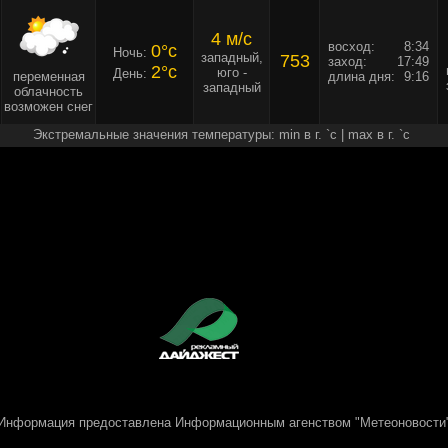
4 м/c
восход:
8:34
0°c
Ночь:
западный,
753
заход:
17:49
2°c
юго -
День:
переменная
длина дня:
9:16
западный
облачность
возможен снег
Экстремальные значения температуры: min в г. `c | max в г. `c
Информация предоставлена
Информационным агенством "Метеоновости