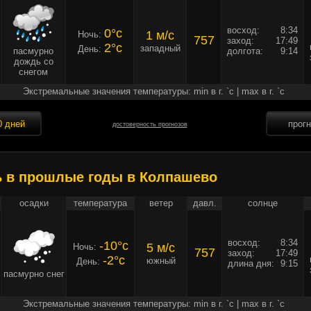
восход:
8:34
0°c
1 м/c
Ночь:
757
заход:
17:49
2°c
западный
День:
пасмурно
долгота:
9:14
дождь со
снегом
Экстремальные значения температуры: min в г. `c | max в г. `c
0 дней
прог
достоверность прогнозов
ь в прошлые годы в Колпашево
осадки
температура
ветер
давл.
солнце
восход:
8:34
-10°c
5 м/c
Ночь:
757
заход:
17:49
-2°c
южный
День:
длина дня:
9:15
пасмурно снег
Экстремальные значения температуры: min в г. `c | max в г. `c