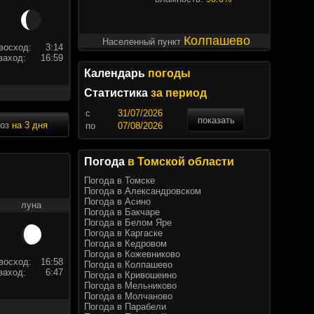
Колпашево
Населенный пункт
восход:
3:14
заход:
16:59
Календарь
погоды
Статистика
за период
c
показать
ноз
на 3 дня
по
Погода
в Томской области
Погода в Томске
Погода в Александровском
Погода в Асино
луна
Погода в Бакчаре
Погода в Белом Яре
Погода в Каргаске
Погода в Кедровом
Погода в Кожевниково
восход:
16:58
Погода в Колпашево
заход:
6:47
Погода в Кривошеино
Погода в Мельниково
Погода в Молчаново
Погода в Парабели