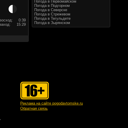
Погода в Первомайском
Погода в Подгорном
Погода в Северске
Погода в Стрежевом
Погода в Тегульдете
восход:
0:39
Погода в Зырянском
заход:
15:29
Реклама на сайте pogodavtomske.ru
Обратная связь
"