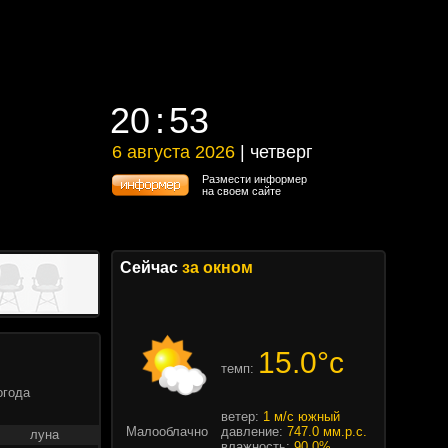
20
53
20
53
6 августа 2026
| четверг
6 августа 2026 | четверг
Размести информер
на своем сайте
Сейчас
за окном
15.0°c
темп:
огода
ветер:
1 м/с южный
Малооблачно
давление:
747.0 мм.р.с.
луна
влажность:
90.0%