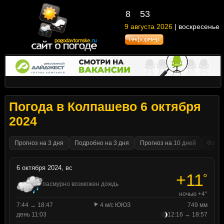
8
53
9 августа 2026
| воскресенье
Погода в Колпашево 6 октября
2024
Прогноз на 3 дня
Подробно на 3 дня
Прогноз на 10 дней
Факти
6 октября 2024, вс
+11
°
пасмурно возможен дождь
ночью +4°
7:44 → 18:47
4 м/с ЮЮЗ
749 мм
день 11:03
12:16 → 18:57