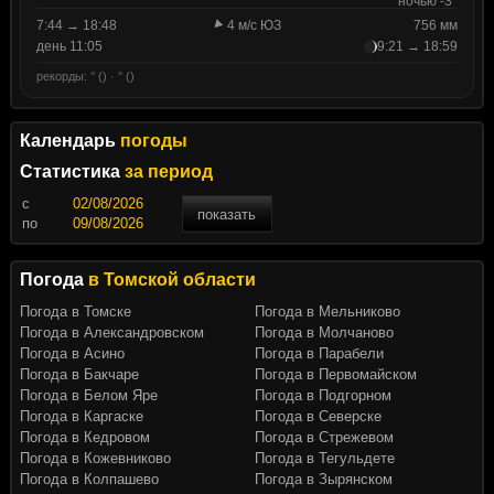
ночью -3°
7:44 → 18:48
4 м/с ЮЗ
756 мм
день 11:05
9:21 → 18:59
рекорды: ° () · ° ()
Календарь
погоды
Статистика
за период
c
показать
по
Погода
в Томской области
Погода в Томске
Погода в Мельниково
Погода в Александровском
Погода в Молчаново
Погода в Асино
Погода в Парабели
Погода в Бакчаре
Погода в Первомайском
Погода в Белом Яре
Погода в Подгорном
Погода в Каргаске
Погода в Северске
Погода в Кедровом
Погода в Стрежевом
Погода в Кожевниково
Погода в Тегульдете
Погода в Колпашево
Погода в Зырянском