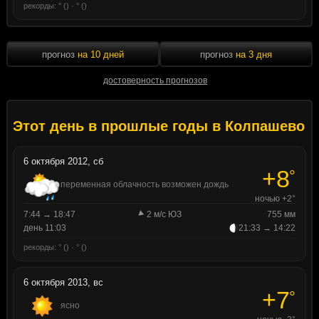
рекорды: ° () · ° ()
прогноз
на 10 дней
прогноз
на 3 дня
достоверность прогнозов
Этот день в прошлые годы в Колпашево
6 октября 2012, сб
+8
°
переменная облачность возможен дождь
ночью +2°
7:44 → 18:47
2 м/с ЮЗ
755 мм
день 11:03
21:33 → 14:22
рекорды: ° () · ° ()
6 октября 2013, вс
+7
°
ясно