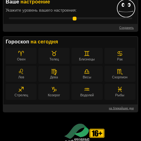
Ваше
настроение
Укажите уровень вашего настроения:
Сохранить
Гороскоп
на сегодня
♈
♉
♊
♋
Овен
Телец
Близнецы
Рак
♌
♍
♎
♏
Лев
Дева
Весы
Скорпион
♐
♑
♒
♓
Стрелец
Козерог
Водолей
Рыбы
на ближайшие дни