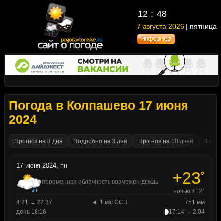
12
48
7 августа 2026
| пятница
Погода в Колпашево 17 июня
2024
Прогноз на 3 дня
Подробно на 3 дня
Прогноз на 10 дней
Факти
17 июня 2024, пн
+23
°
переменная облачность возможен дождь
ночью +12°
4:21 → 22:37
1 м/с ССВ
751 мм
день 18:16
17:14 → 2:04