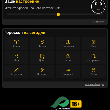
Ваше
настроение
Укажите уровень вашего настроения:
Сохранить
Гороскоп
на сегодня
♈
♉
♊
♋
Овен
Телец
Близнецы
Рак
♌
♍
♎
♏
Лев
Дева
Весы
Скорпион
♐
♑
♒
♓
Стрелец
Козерог
Водолей
Рыбы
на ближайшие дни