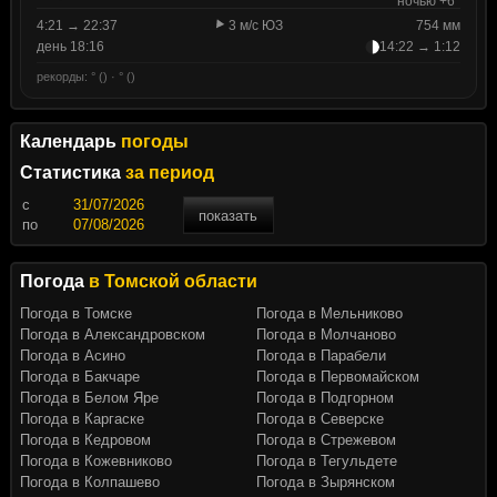
ночью +6°
4:21 → 22:37
3 м/с ЮЗ
754 мм
день 18:16
14:22 → 1:12
рекорды: ° () · ° ()
Календарь
погоды
Статистика
за период
c
показать
по
Погода
в Томской области
Погода в Томске
Погода в Мельниково
Погода в Александровском
Погода в Молчаново
Погода в Асино
Погода в Парабели
Погода в Бакчаре
Погода в Первомайском
Погода в Белом Яре
Погода в Подгорном
Погода в Каргаске
Погода в Северске
Погода в Кедровом
Погода в Стрежевом
Погода в Кожевниково
Погода в Тегульдете
Погода в Колпашево
Погода в Зырянском