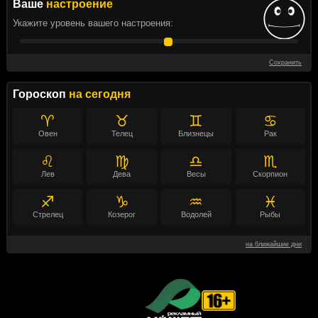
Ваше
настроение
Укажите уровень вашего настроения:
Сохранить
Гороскоп
на сегодня
♈
♉
♊
♋
Овен
Телец
Близнецы
Рак
♌
♍
♎
♏
Лев
Дева
Весы
Скорпион
♐
♑
♒
♓
Стрелец
Козерог
Водолей
Рыбы
на ближайшие дни