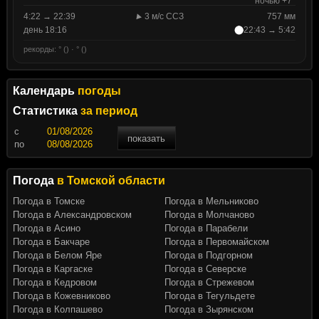
ночью +7°
4:22 → 22:39
3 м/с ССЗ
757 мм
день 18:16
22:43 → 5:42
рекорды: ° () · ° ()
Календарь
погоды
Статистика
за период
c
показать
по
Погода
в Томской области
Погода в Томске
Погода в Мельниково
Погода в Александровском
Погода в Молчаново
Погода в Асино
Погода в Парабели
Погода в Бакчаре
Погода в Первомайском
Погода в Белом Яре
Погода в Подгорном
Погода в Каргаске
Погода в Северске
Погода в Кедровом
Погода в Стрежевом
Погода в Кожевниково
Погода в Тегульдете
Погода в Колпашево
Погода в Зырянском