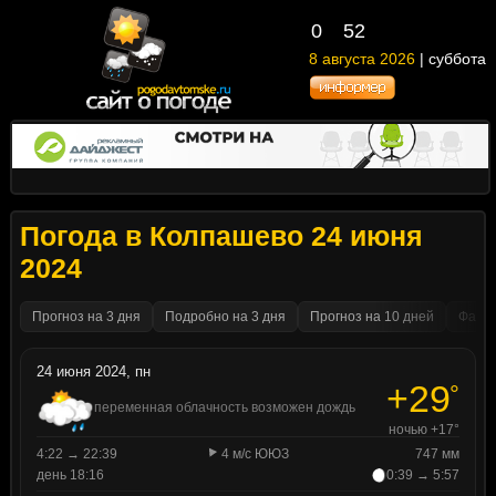
0
52
8 августа 2026
| суббота
Погода в Колпашево 24 июня
2024
Прогноз на 3 дня
Подробно на 3 дня
Прогноз на 10 дней
Факти
24 июня 2024, пн
+29
°
переменная облачность возможен дождь
ночью +17°
4:22 → 22:39
4 м/с ЮЮЗ
747 мм
день 18:16
0:39 → 5:57