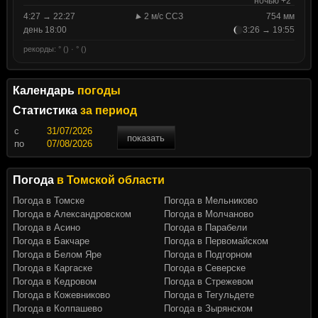
ночью +2°
4:27 → 22:27
2 м/с ССЗ
754 мм
день 18:00
3:26 → 19:55
рекорды: ° () · ° ()
Календарь
погоды
Статистика
за период
c
показать
по
Погода
в Томской области
Погода в Томске
Погода в Мельниково
Погода в Александровском
Погода в Молчаново
Погода в Асино
Погода в Парабели
Погода в Бакчаре
Погода в Первомайском
Погода в Белом Яре
Погода в Подгорном
Погода в Каргаске
Погода в Северске
Погода в Кедровом
Погода в Стрежевом
Погода в Кожевниково
Погода в Тегульдете
Погода в Колпашево
Погода в Зырянском