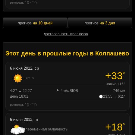
рекорды: ° () · ° ()
прогноз
на 10 дней
прогноз
на 3 дня
достоверность прогнозов
Этот день в прошлые годы в Колпашево
6 июня 2012, ср
+33
°
ясно
ночью +15°
4:27 → 22:27
4 м/с ВЮВ
746 мм
день 18:01
23:55 → 6:27
рекорды: ° () · ° ()
6 июня 2013, чт
+18
°
переменная облачность