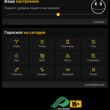
Ваше
настроение
Укажите уровень вашего настроения:
Сохранить
Гороскоп
на сегодня
♈
♉
♊
♋
Овен
Телец
Близнецы
Рак
♌
♍
♎
♏
Лев
Дева
Весы
Скорпион
♐
♑
♒
♓
Стрелец
Козерог
Водолей
Рыбы
на ближайшие дни