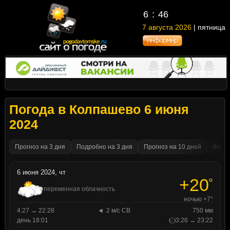
6
:
46
7 августа 2026
| пятница
Погода в Колпашево 6 июня
2024
Прогноз на 3 дня
Подробно на 3 дня
Прогноз на 10 дней
Факти
6 июня 2024, чт
+20
°
переменная облачность
ночью +7°
4:27 → 22:28
2 м/с СВ
750 мм
день 18:01
3:26 → 23:22