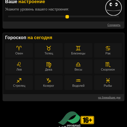
Ваше
настроение
Укажите уровень вашего настроения:
Сохранить
Гороскоп
на сегодня
♈
♉
♊
♋
Овен
Телец
Близнецы
Рак
♌
♍
♎
♏
Лев
Дева
Весы
Скорпион
♐
♑
♒
♓
Стрелец
Козерог
Водолей
Рыбы
на ближайшие дни