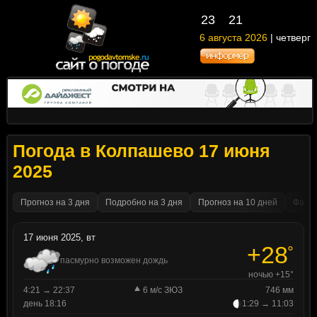
23
21
6 августа 2026
| четверг
Погода в Колпашево 17 июня
2025
Прогноз на 3 дня
Подробно на 3 дня
Прогноз на 10 дней
Факти
17 июня 2025, вт
+28
°
пасмурно возможен дождь
ночью +15°
4:21 → 22:37
6 м/с ЗЮЗ
746 мм
день 18:16
1:29 → 11:03