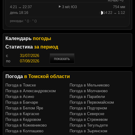
ночью +6°
4:21 → 22:37
3 м/с ЮЗ
754 мм
день 18:16
14:22 → 1:12
рекорды: ° () · ° ()
Календарь
погоды
Статистика
за период
c
показать
по
Погода
в Томской области
Погода в Томске
Погода в Мельниково
Погода в Александровском
Погода в Молчаново
Погода в Асино
Погода в Парабели
Погода в Бакчаре
Погода в Первомайском
Погода в Белом Яре
Погода в Подгорном
Погода в Каргаске
Погода в Северске
Погода в Кедровом
Погода в Стрежевом
Погода в Кожевниково
Погода в Тегульдете
Погода в Колпашево
Погода в Зырянском