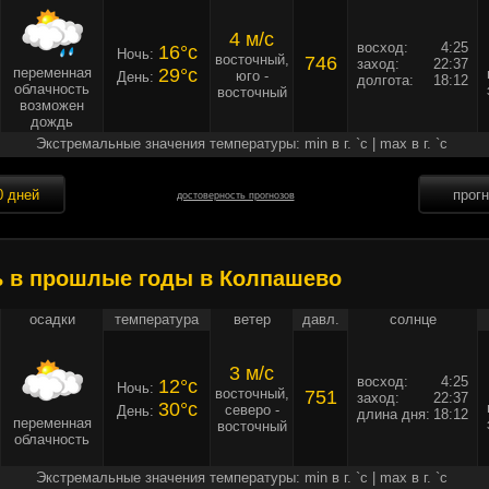
4 м/c
восход:
4:25
16°c
Ночь:
восточный,
746
заход:
22:37
переменная
29°c
юго -
День:
долгота:
18:12
облачность
восточный
возможен
дождь
Экстремальные значения температуры: min в г. `c | max в г. `c
0 дней
прог
достоверность прогнозов
ь в прошлые годы в Колпашево
осадки
температура
ветер
давл.
солнце
3 м/c
восход:
4:25
12°c
Ночь:
восточный,
751
заход:
22:37
30°c
северо -
День:
длина дня:
18:12
переменная
восточный
облачность
Экстремальные значения температуры: min в г. `c | max в г. `c