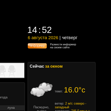
14
52
14
52
6 августа 2026
| четверг
6 августа 2026 | четверг
Размести информер
на своем сайте
Сейчас
за окном
16.0°c
темп:
огода
ветер:
2 м/с северо -
Пасмурно,
западный
луна
дымка
давление:
746.0 мм.р.с.