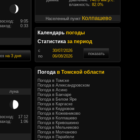
влажность:
82.0%
Колпашево
Населенный пункт
восход:
9:05
заход:
0:33
Календарь
погоды
Статистика
за период
c
показать
ноз
на 3 дня
по
Погода
в Томской области
Погода в Томске
Погода в Александровском
Погода в Асино
луна
Погода в Бакчаре
Погода в Белом Яре
Погода в Каргаске
Погода в Кедровом
Погода в Кожевниково
восход:
17:12
Погода в Колпашево
заход:
1:06
Погода в Кривошеино
Погода в Мельниково
Погода в Молчаново
Погода в Парабели