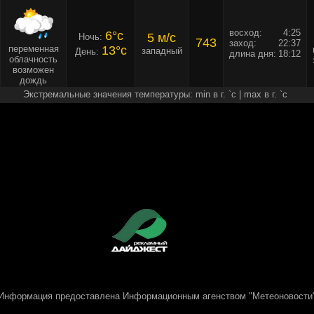
восход:
4:25
6°c
5 м/c
Ночь:
743
заход:
22:37
переменная
13°c
западный
День:
длина дня:
18:12
облачность
возможен
дождь
Экстремальные значения температуры: min в г. `c | max в г. `c
Информация предоставлена
Информационным агенством "Метеоновости