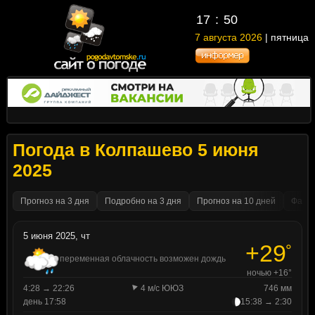
17
:
50
7 августа 2026
| пятница
Погода в Колпашево 5 июня
2025
Прогноз на 3 дня
Подробно на 3 дня
Прогноз на 10 дней
Факти
5 июня 2025, чт
+29
°
переменная облачность возможен дождь
ночью +16°
4:28 → 22:26
4 м/с ЮЮЗ
746 мм
день 17:58
15:38 → 2:30