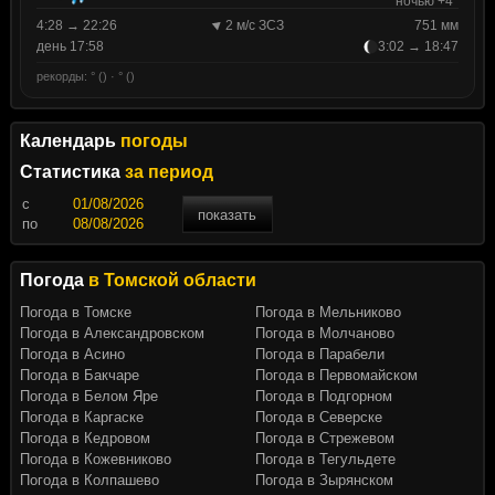
ночью +4°
4:28 → 22:26
2 м/с ЗСЗ
751 мм
день 17:58
3:02 → 18:47
рекорды: ° () · ° ()
Календарь
погоды
Статистика
за период
c
показать
по
Погода
в Томской области
Погода в Томске
Погода в Мельниково
Погода в Александровском
Погода в Молчаново
Погода в Асино
Погода в Парабели
Погода в Бакчаре
Погода в Первомайском
Погода в Белом Яре
Погода в Подгорном
Погода в Каргаске
Погода в Северске
Погода в Кедровом
Погода в Стрежевом
Погода в Кожевниково
Погода в Тегульдете
Погода в Колпашево
Погода в Зырянском