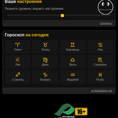
Ваше
настроение
Укажите уровень вашего настроения:
Сохранить
Гороскоп
на сегодня
♈
♉
♊
♋
Овен
Телец
Близнецы
Рак
♌
♍
♎
♏
Лев
Дева
Весы
Скорпион
♐
♑
♒
♓
Стрелец
Козерог
Водолей
Рыбы
на ближайшие дни