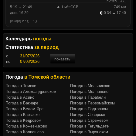
ночью +13°
5:19 → 21:49
1 м/с ССВ
749 мм
день 16:29
0:34 → 17:40
рекорды: ° () · ° ()
Календарь
погоды
Статистика
за период
c
показать
по
Погода
в Томской области
Погода в Томске
Погода в Мельниково
Погода в Александровском
Погода в Молчаново
Погода в Асино
Погода в Парабели
Погода в Бакчаре
Погода в Первомайском
Погода в Белом Яре
Погода в Подгорном
Погода в Каргаске
Погода в Северске
Погода в Кедровом
Погода в Стрежевом
Погода в Кожевниково
Погода в Тегульдете
Погода в Колпашево
Погода в Зырянском