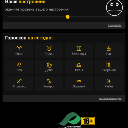
Ваше
настроение
Укажите уровень вашего настроения:
Сохранить
Гороскоп
на сегодня
♈
♉
♊
♋
Овен
Телец
Близнецы
Рак
♌
♍
♎
♏
Лев
Дева
Весы
Скорпион
♐
♑
♒
♓
Стрелец
Козерог
Водолей
Рыбы
на ближайшие дни