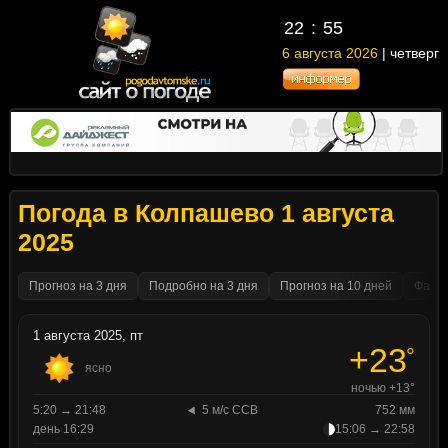
22
55
6 августа 2026
| четверг
Погода в Колпашево 1 августа
2025
Прогноз на 3 дня
Подробно на 3 дня
Прогноз на 10 дней
Факти
1 августа 2025, пт
+23
°
ясно
ночью +13°
5:20 → 21:48
5 м/с ССВ
752 мм
день 16:29
15:06 → 22:58