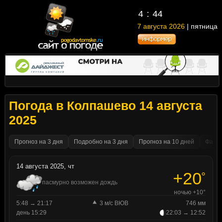
4
44
7 августа 2026
| пятница
Погода в Колпашево 14 августа
2025
Прогноз на 3 дня
Подробно на 3 дня
Прогноз на 10 дней
Факти
14 августа 2025, чт
+20
°
пасмурно возможен дождь
ночью +10°
5:48 → 21:17
3 м/с ВЮВ
746 мм
день 15:29
22:03 → 12:52