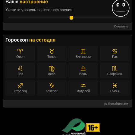
Ваше
настроение
Укажите уровень вашего настроения:
Сохранить
Гороскоп
на сегодня
♈
♉
♊
♋
Овен
Телец
Близнецы
Рак
♌
♍
♎
♏
Лев
Дева
Весы
Скорпион
♐
♑
♒
♓
Стрелец
Козерог
Водолей
Рыбы
на ближайшие дни