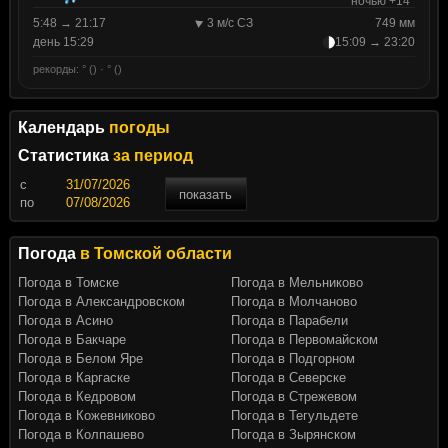
ночью +14°
5:48 → 21:17
3 м/с СЗ
749 мм
день 15:29
15:09 → 23:20
рекорды: ° () · ° ()
Календарь
погоды
Статистика
за период
c
показать
по
Погода
в Томской области
Погода в Томске
Погода в Мельниково
Погода в Александровском
Погода в Молчаново
Погода в Асино
Погода в Парабели
Погода в Бакчаре
Погода в Первомайском
Погода в Белом Яре
Погода в Подгорном
Погода в Каргаске
Погода в Северске
Погода в Кедровом
Погода в Стрежевом
Погода в Кожевниково
Погода в Тегульдете
Погода в Колпашево
Погода в Зырянском