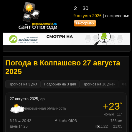
2
30
9 августа 2026
| воскресенье
Погода в Колпашево 27 августа
2025
Прогноз на 3 дня
Подробно на 3 дня
Прогноз на 10 дней
Факти
27 августа 2025, ср
+23
°
переменная облачность
ночью +11°
6:16 → 20:42
4 м/с ЮЮВ
758 мм
день 14:25
11:22 → 21:05