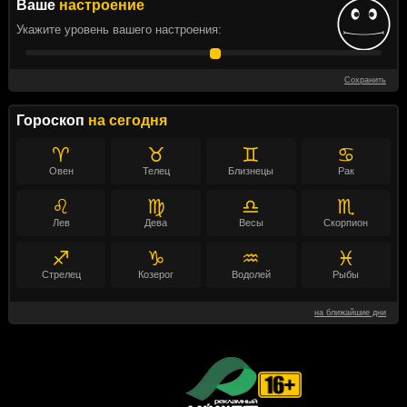
Ваше
настроение
Укажите уровень вашего настроения:
Сохранить
Гороскоп
на сегодня
♈
♉
♊
♋
Овен
Телец
Близнецы
Рак
♌
♍
♎
♏
Лев
Дева
Весы
Скорпион
♐
♑
♒
♓
Стрелец
Козерог
Водолей
Рыбы
на ближайшие дни