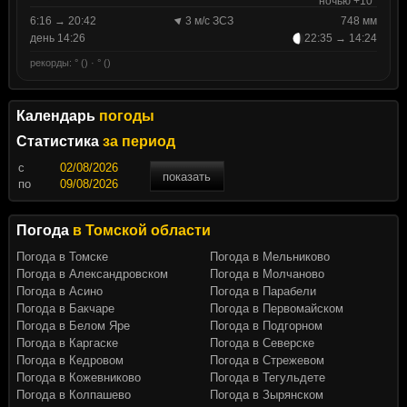
ночью +10°
6:16 → 20:42
3 м/с ЗСЗ
748 мм
день 14:26
22:35 → 14:24
рекорды: ° () · ° ()
Календарь
погоды
Статистика
за период
c
показать
по
Погода
в Томской области
Погода в Томске
Погода в Мельниково
Погода в Александровском
Погода в Молчаново
Погода в Асино
Погода в Парабели
Погода в Бакчаре
Погода в Первомайском
Погода в Белом Яре
Погода в Подгорном
Погода в Каргаске
Погода в Северске
Погода в Кедровом
Погода в Стрежевом
Погода в Кожевниково
Погода в Тегульдете
Погода в Колпашево
Погода в Зырянском