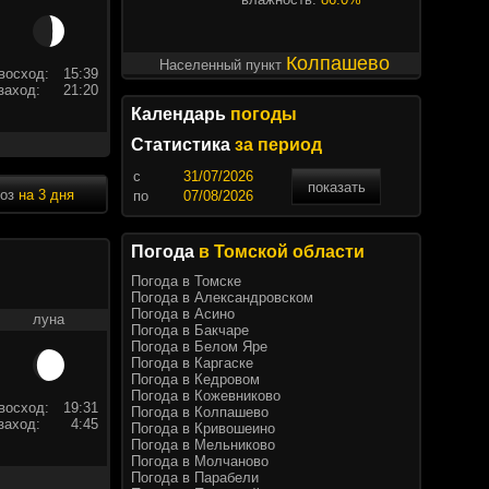
Колпашево
Населенный пункт
восход:
15:39
заход:
21:20
Календарь
погоды
Статистика
за период
c
показать
ноз
на 3 дня
по
Погода
в Томской области
Погода в Томске
Погода в Александровском
Погода в Асино
луна
Погода в Бакчаре
Погода в Белом Яре
Погода в Каргаске
Погода в Кедровом
Погода в Кожевниково
восход:
19:31
Погода в Колпашево
заход:
4:45
Погода в Кривошеино
Погода в Мельниково
Погода в Молчаново
Погода в Парабели