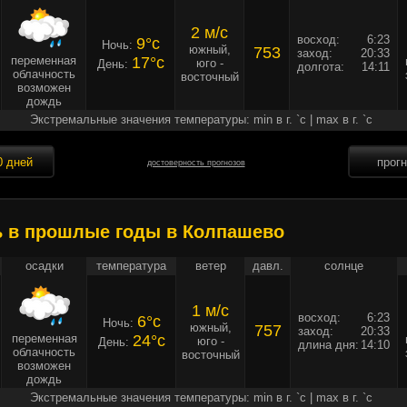
2 м/c
восход:
6:23
9°c
Ночь:
южный,
753
заход:
20:33
переменная
17°c
юго -
День:
долгота:
14:11
облачность
восточный
возможен
дождь
Экстремальные значения температуры: min в г. `c | max в г. `c
0 дней
прог
достоверность прогнозов
ь в прошлые годы в Колпашево
осадки
температура
ветер
давл.
солнце
1 м/c
восход:
6:23
6°c
Ночь:
южный,
757
заход:
20:33
переменная
24°c
юго -
День:
длина дня:
14:10
облачность
восточный
возможен
дождь
Экстремальные значения температуры: min в г. `c | max в г. `c