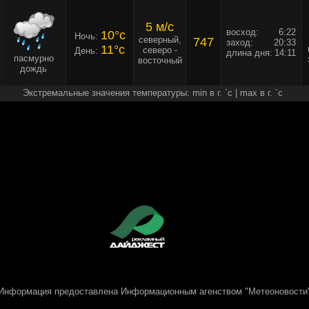
5 м/c
восход:
6:22
10°c
Ночь:
северный,
747
заход:
20:33
11°c
северо -
День:
длина дня:
14:11
пасмурно
восточный
дождь
Экстремальные значения температуры: min в г. `c | max в г. `c
Информация предоставлена
Информационным агенством "Метеоновости