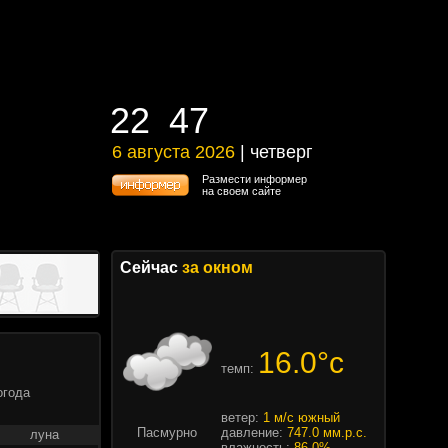
22
47
22
47
6 августа 2026
| четверг
6 августа 2026 | четверг
Размести информер
на своем сайте
Сейчас
за окном
16.0°c
темп:
огода
ветер:
1 м/с южный
Пасмурно
давление:
747.0 мм.р.с.
луна
влажность:
86.0%