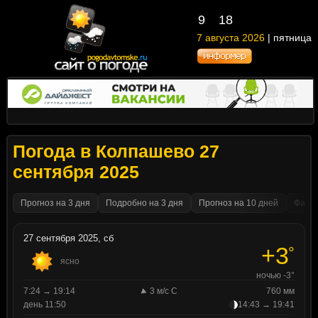
9
18
7 августа 2026
| пятница
Погода в Колпашево 27
сентября 2025
Прогноз на 3 дня
Подробно на 3 дня
Прогноз на 10 дней
Факти
27 сентября 2025, сб
+3
°
ясно
ночью -3°
7:24 → 19:14
3 м/с С
760 мм
день 11:50
14:43 → 19:41