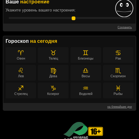
Ваше
настроение
Укажите уровень вашего настроения:
Сохранить
Гороскоп
на сегодня
♈
♉
♊
♋
Овен
Телец
Близнецы
Рак
♌
♍
♎
♏
Лев
Дева
Весы
Скорпион
♐
♑
♒
♓
Стрелец
Козерог
Водолей
Рыбы
на ближайшие дни