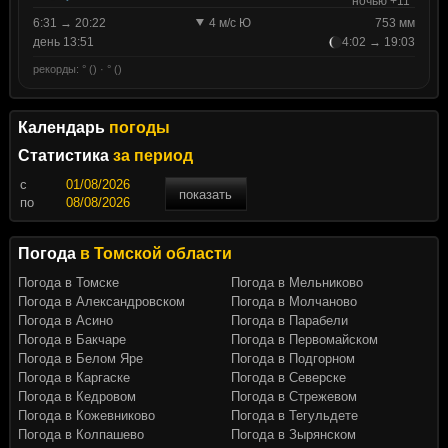
ночью +11°
6:31 → 20:22
4 м/с Ю
753 мм
день 13:51
4:02 → 19:03
рекорды: ° () · ° ()
Календарь
погоды
Статистика
за период
c
показать
по
Погода
в Томской области
Погода в Томске
Погода в Мельниково
Погода в Александровском
Погода в Молчаново
Погода в Асино
Погода в Парабели
Погода в Бакчаре
Погода в Первомайском
Погода в Белом Яре
Погода в Подгорном
Погода в Каргаске
Погода в Северске
Погода в Кедровом
Погода в Стрежевом
Погода в Кожевниково
Погода в Тегульдете
Погода в Колпашево
Погода в Зырянском