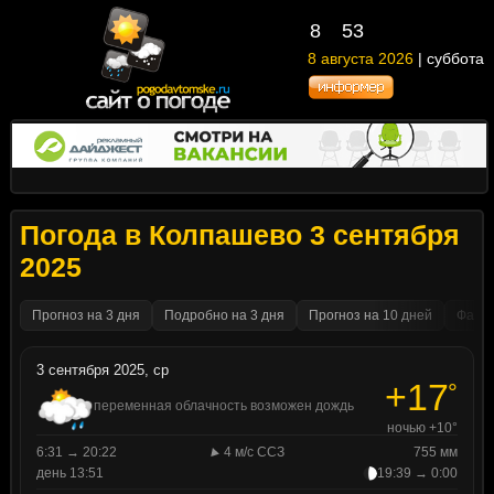
8
53
8 августа 2026
| суббота
Погода в Колпашево 3 сентября
2025
Прогноз на 3 дня
Подробно на 3 дня
Прогноз на 10 дней
Факти
3 сентября 2025, ср
+17
°
переменная облачность возможен дождь
ночью +10°
6:31 → 20:22
4 м/с ССЗ
755 мм
день 13:51
19:39 → 0:00