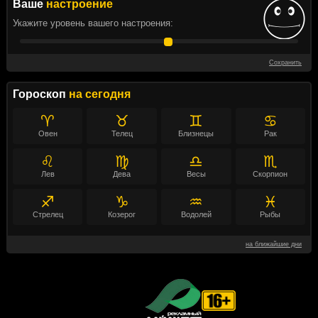
Ваше
настроение
Укажите уровень вашего настроения:
Сохранить
Гороскоп
на сегодня
♈
♉
♊
♋
Овен
Телец
Близнецы
Рак
♌
♍
♎
♏
Лев
Дева
Весы
Скорпион
♐
♑
♒
♓
Стрелец
Козерог
Водолей
Рыбы
на ближайшие дни