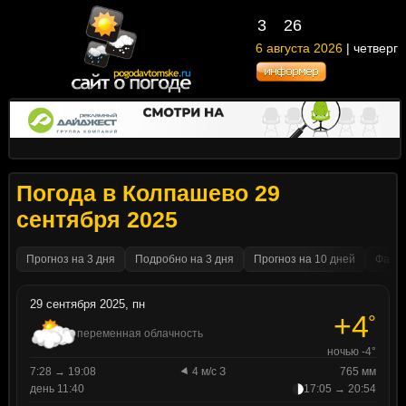
3
26
6 августа 2026
| четверг
Погода в Колпашево 29
сентября 2025
Прогноз на 3 дня
Подробно на 3 дня
Прогноз на 10 дней
Факти
29 сентября 2025, пн
+4
°
переменная облачность
ночью -4°
7:28 → 19:08
4 м/с З
765 мм
день 11:40
17:05 → 20:54