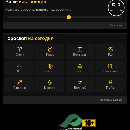
Ваше
настроение
Укажите уровень вашего настроения:
Сохранить
Гороскоп
на сегодня
♈
♉
♊
♋
Овен
Телец
Близнецы
Рак
♌
♍
♎
♏
Лев
Дева
Весы
Скорпион
♐
♑
♒
♓
Стрелец
Козерог
Водолей
Рыбы
на ближайшие дни