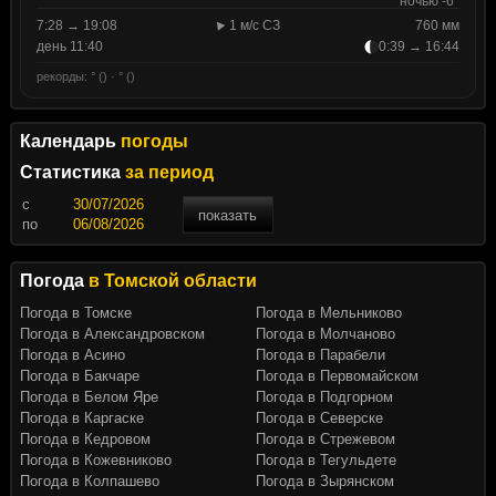
ночью -6°
7:28 → 19:08
1 м/с СЗ
760 мм
день 11:40
0:39 → 16:44
рекорды: ° () · ° ()
Календарь
погоды
Статистика
за период
c
показать
по
Погода
в Томской области
Погода в Томске
Погода в Мельниково
Погода в Александровском
Погода в Молчаново
Погода в Асино
Погода в Парабели
Погода в Бакчаре
Погода в Первомайском
Погода в Белом Яре
Погода в Подгорном
Погода в Каргаске
Погода в Северске
Погода в Кедровом
Погода в Стрежевом
Погода в Кожевниково
Погода в Тегульдете
Погода в Колпашево
Погода в Зырянском