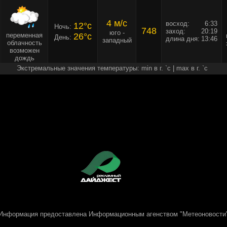
4 м/c
восход:
6:33
12°c
Ночь:
748
заход:
20:19
юго -
переменная
26°c
День:
длина дня:
13:46
западный
облачность
возможен
дождь
Экстремальные значения температуры: min в г. `c | max в г. `c
Информация предоставлена
Информационным агенством "Метеоновости