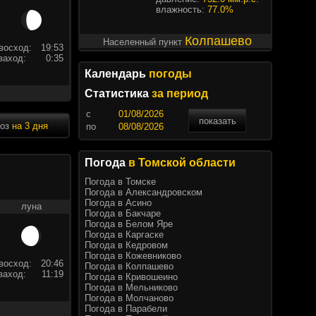
влажность:
77.0%
Колпашево
Населенный пункт
восход:
19:53
заход:
0:35
Календарь
погоды
Статистика
за период
c
показать
ноз
на 3 дня
по
Погода
в Томской области
Погода в Томске
Погода в Александровском
Погода в Асино
луна
Погода в Бакчаре
Погода в Белом Яре
Погода в Каргаске
Погода в Кедровом
Погода в Кожевниково
восход:
20:46
Погода в Колпашево
заход:
11:19
Погода в Кривошеино
Погода в Мельниково
Погода в Молчаново
Погода в Парабели