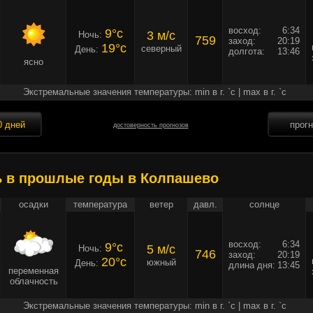
восход:
6:34
9°c
3 м/c
Ночь:
759
заход:
20:19
19°c
северный
День:
долгота:
13:46
ясно
Экстремальные значения температуры: min в г. `c | max в г. `c
0 дней
прог
достоверность прогнозов
ь в прошлые годы в Колпашево
осадки
температура
ветер
давл.
солнце
восход:
6:34
9°c
5 м/c
Ночь:
746
заход:
20:19
20°c
южный
День:
длина дня:
13:45
переменная
облачность
Экстремальные значения температуры: min в г. `c | max в г. `c