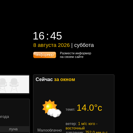
16
45
16
45
8 августа 2026
| суббота
8 августа 2026 | суббота
Размести информер
на своем сайте
Сейчас
за окном
14.0°c
темп:
огода
ветер:
1 м/с юго -
восточный
луна
Малооблачно
давление:
752.0 мм.р.с.